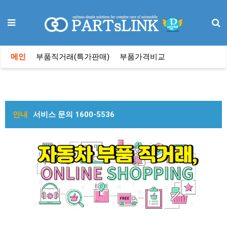
메인
부품직거래(특가판매)
부품가격비교
안내
서비스 문의 1600-5536